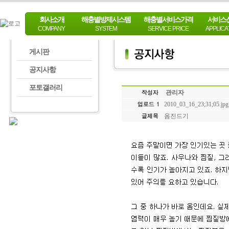
회사소개
해충별방제시스템
해충별서비스가격
서비스
COMPANY
SYSTEM
SERVICE PRICE
APPLICA
게시판
공지사항
포토갤러리
관리자
2010_03_16_23;31;05.jpg
옴진드기