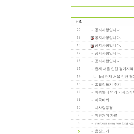
공지사항입니다.
20
공지사항입니다.
19
공지사항입니다.
18
공지사항입니다.
17
공지사항입니다.
16
현재 서울 인천 경기지
15
[re] 현재 서울 인
14
흡혈진드기 주의
13
바퀴벌레 먹기 기네스기록
12
미국바퀴
11
시사랑풍경
10
미친개미 자료
9
i've been away too l
8
옴진드기